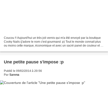
Coucou !! Aujourd'hui un très joli vernis qui m'a été envoyé par la boutique
Cooky Nails (j'adore le nom c'est gourmand :p) Tout le monde connait plus
ou moins cette marque, économique et avec un sacré panel de couleur et de
textures. Même si le vernis...
Une petite pause s'impose :p
Publié le 09/02/2014 à 20:56
Par
Sarena