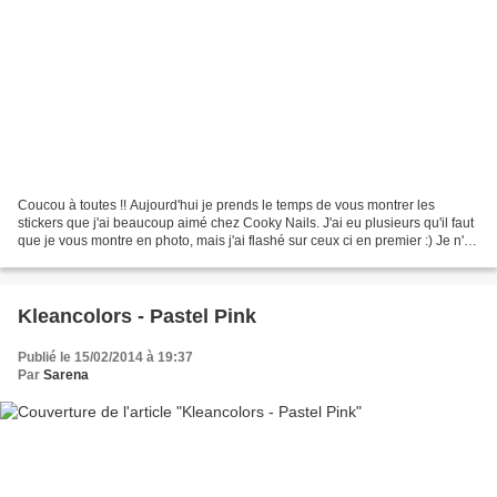
Coucou à toutes !! Aujourd'hui je prends le temps de vous montrer les
stickers que j'ai beaucoup aimé chez Cooky Nails. J'ai eu plusieurs qu'il faut
que je vous montre en photo, mais j'ai flashé sur ceux ci en premier :) Je n'ai
pas tout utilisé car je...
Kleancolors - Pastel Pink
Publié le 15/02/2014 à 19:37
Par
Sarena