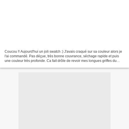
Coucou !! Aujourd'hui un joli swatch :) J'avais craqué sur sa couleur alors je
l'ai commandé. Pas déçue, très bonne couvrance, séchage rapide et puis
une couleur très profonde. Ca fait drôle de revoir mes longues griffes du
début d'année car là j'ai tout...