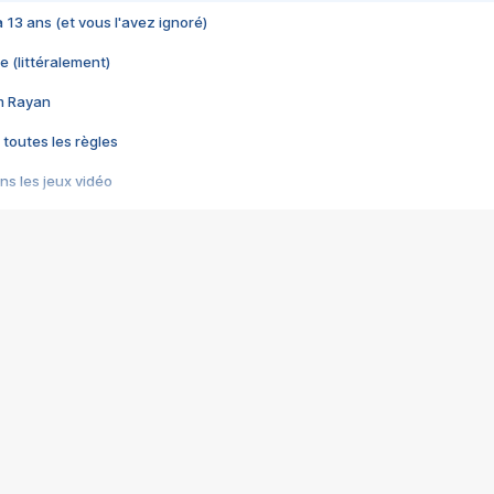
 a 13 ans (et vous l'avez ignoré)
e (littéralement)
im Rayan
 toutes les règles
s les jeux vidéo
us choquant de Rockstar ? - Le scandale BULLY
e plus moche de Steam
du RÊVE tourne au CAUCHEMAR
pendant 8 heures
it… à tort
umiliés par un jeu vidéo
ire - Final Fantasy 8