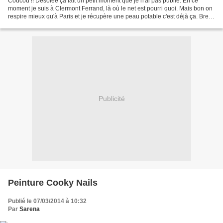
Coucou !! Désolée ça fait un petit moment que je n'ai pas publié. En ce
moment je suis à Clermont Ferrand, là où le net est pourri quoi. Mais bon on
respire mieux qu'à Paris et je récupère une peau potable c'est déjà ça. Bref,
ce petit moment de pause...
Publicité
Peinture Cooky Nails
Publié le 07/03/2014 à 10:32
Par
Sarena