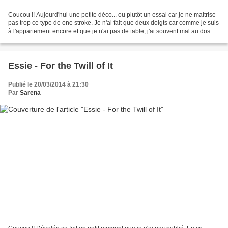
Coucou !! Aujourd'hui une petite déco... ou plutôt un essai car je ne maitrise
pas trop ce type de one stroke. Je n'ai fait que deux doigts car comme je suis
à l'appartement encore et que je n'ai pas de table, j'ai souvent mal au dos
donc je n'en fais...
Essie - For the Twill of It
Publié le 20/03/2014 à 21:30
Par
Sarena