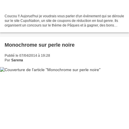
Coucou !! Aujorud'hui je voudrais vous parler d'un évènement qui se déroule
sur le site CupoNation, un site de coupons de réduction en tout genre. Ils
organisent un concours sur le thème de Pâques et à gagner, des bons
d'achat dans les magasins Kiko !!!...
Monochrome sur perle noire
Publié le 07/04/2014 à 19:28
Par
Sarena