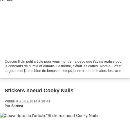
Coucou !! Un petit article pour vous montrer la déco que j'avais réalisé pour
le concours de Mimie et Alinails. Le thème, c'était les cartes. Alors oui c'est
large et moi j'aime bien de temps en temps jouer à la belote alors les cartes
à jouer s'imposaient....
Stickers noeud Cooky Nails
Publié le 25/02/2014 à 18:41
Par
Sarena